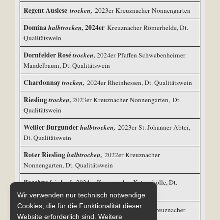
Regent Auslese
trocken,
2023er Kreuznacher Nonnengarten
Domina
halbtrocken,
2024er
Kreuznacher Römerhelde, Dt.
Qualitätswein
Dornfelder Rosé
trocken,
2024er Pfaffen Schwabenheimer
Mandelbaum, Dt. Qualitätswein
Chardonnay
trocken,
2024er Rheinhessen, Dt. Qualitätswein
Riesling
trocken,
2023er Kreuznacher Nonnengarten, Dt.
Qualitätswein
Weißer Burgunder
halbtrocken,
2023er St. Johanner Abtei,
Dt. Qualitätswein
Roter Riesling
halbtrocken,
2022er Kreuznacher
Nonnengarten, Dt. Qualitätswein
Bacchus
feinherb
,
2024er Kreuznacher Katzenhölle, Dt.
Qualitätswein
Wir verwenden nur technisch notwendige
Cookies, die für die Funktionalität dieser
Muskat Ottonel
Spätlese
feinherb,
2023er Kreuznacher
Website erforderlich sind. Weitere
Katzenhölle